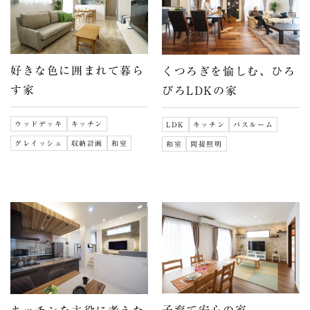
好きな色に囲まれて暮ら
くつろぎを愉しむ、ひろ
す家
びろLDKの家
ウッドデッキ
キッチン
LDK
キッチン
バスルーム
グレイッシュ
収納計画
和室
和室
間接照明