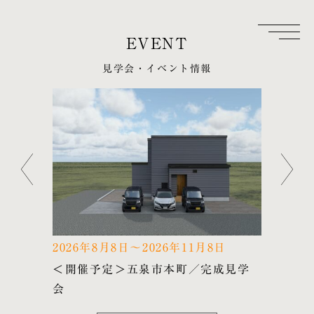
見学会・イベント情報
祝日
2026年8月8日～2026年11月8日
202
スタ
＜開催予定＞五泉市本町／完成見学
＜開
会